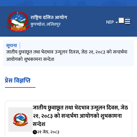
राष्ट्रिय दलित आयोग
भाषा चयन गर्नुहोस
NEP
कुपण्डोल, ललितपुर
मुख्य नेभिगेसनमा जानुहोस्
सूचना
सूचनाको हक सम्बन्धी ऐन, २०६४ को दफा ५ को उपदफा (३) को
जातीय छुवाछूत तथा भेदभाव उन्मूलन दिवस, जेठ २१, २०८३ को सन्दर्भमा
सूचना प्रविधि विस्तारः दिगो विकासको आधार
प्रेस विज्ञप्ति (सिन्धुली घटनाबारे आयोगको ध्यानाकर्षण)
उच्च शिक्षामा छात्रवृत्तिका लागि आवेदन फाराम भर्ने सम्बन्धी विश्‍वविद्यालय
प्रयोजनार्थ (२०८३ वैशाख महिनादेखि २०८३ असार मसान्तसम्म)
आयोगको शुभकामना सन्देश
अनुदान आयोगको सूचना
प्रेस विज्ञप्ति
जातीय छुवाछूत तथा भेदभाव उन्मूलन दिवस, जेठ
२१, २०८३ को सन्दर्भमा आयोगको शुभकामना
सन्देश
२१ जेठ, २०८३