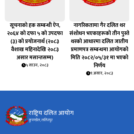
सूचनाको हक सम्बन्धी ऐन,
नागरिकतामा गैर दलित थर
२०६४ को दफा ५ को उपदफा
संशोधन भएकाहरूको तीन पुस्ते
(३) को प्रयोजनार्थ (२०८३
थरको आधारमा दलित जातीय
वैशाख महिनादेखि २०८३
प्रमाणपत्र सम्बन्धमा आयोगको
असार मसान्तसम्म)
मिति २०८२/०५/३१ मा भएको
निर्णय
५ साउन, २०८३
९ असार, २०८३
राष्ट्रिय दलित आयोग
कुपण्डोल, ललितपुर