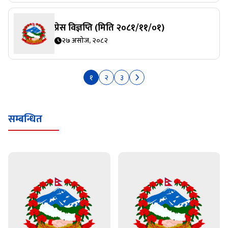
प्रेस विज्ञप्ति (मिति २०८१/११/०१)
२७ असोज, २०८२
१
२
३
सम्बन्धित