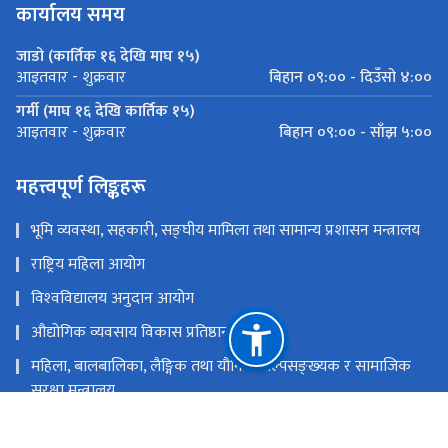
कार्यालय समय
जाडो (कार्तिक १६ देखि माघ १५)
बिहान ०९:०० - दिउँसो ४:००
आइतवार - शुक्रवार
गर्मी (माघ १६ देखि कार्तिक १५)
बिहान ०९:०० - साँझ ५:००
आइतवार - शुक्रवार
महत्त्वपूर्ण लिङ्कहरू
भूमि व्यवस्था, सहकारी, सङ्‍घीय मामिला तथा सामान्य प्रशासन मन्त्रालय
राष्ट्रिय महिला आयोग
विश्‍वविद्यालय अनुदान आयोग
औद्योगिक व्यवसाय विकास प्रतिष्ठान
महिला, बालबालिका, लैङ्गिक तथा यौनिक अल्पसङ्‍ख्‍यक र सामाजिक
सुरक्षा मन्त्रालय
राष्ट्रिय प्राकृतिक स्रोत तथा वित्त आयोग