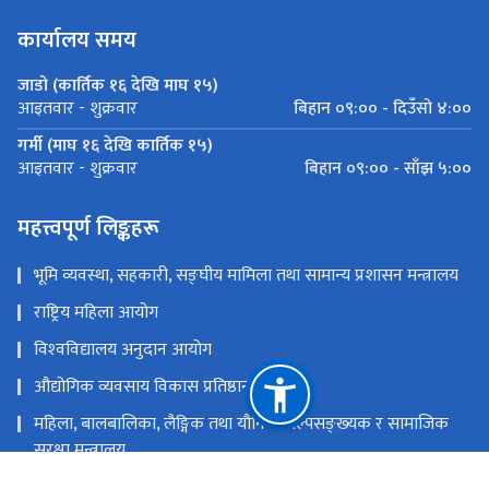
कार्यालय समय
जाडो (कार्तिक १६ देखि माघ १५)
बिहान ०९:०० - दिउँसो ४:००
आइतवार - शुक्रवार
गर्मी (माघ १६ देखि कार्तिक १५)
बिहान ०९:०० - साँझ ५:००
आइतवार - शुक्रवार
महत्त्वपूर्ण लिङ्कहरू
भूमि व्यवस्था, सहकारी, सङ्‍घीय मामिला तथा सामान्य प्रशासन मन्त्रालय
राष्ट्रिय महिला आयोग
विश्‍वविद्यालय अनुदान आयोग
औद्योगिक व्यवसाय विकास प्रतिष्ठान
महिला, बालबालिका, लैङ्गिक तथा यौनिक अल्पसङ्‍ख्‍यक र सामाजिक
सुरक्षा मन्त्रालय
राष्ट्रिय प्राकृतिक स्रोत तथा वित्त आयोग