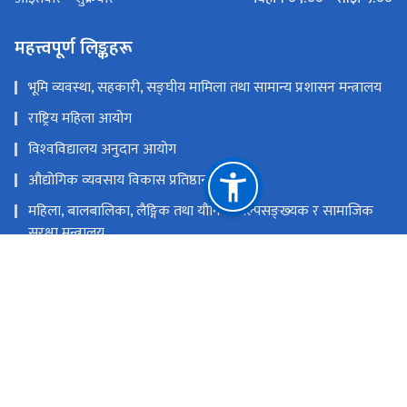
महत्त्वपूर्ण लिङ्कहरू
भूमि व्यवस्था, सहकारी, सङ्‍घीय मामिला तथा सामान्य प्रशासन मन्त्रालय
राष्ट्रिय महिला आयोग
विश्‍वविद्यालय अनुदान आयोग
औद्योगिक व्यवसाय विकास प्रतिष्ठान
महिला, बालबालिका, लैङ्गिक तथा यौनिक अल्पसङ्‍ख्‍यक र सामाजिक
सुरक्षा मन्त्रालय
राष्ट्रिय प्राकृतिक स्रोत तथा वित्त आयोग
कुपण्डोल, ललितपुर
info@ndc.gov.np
५४३११४८, १८१०५००००३२ (टोल फ्री)