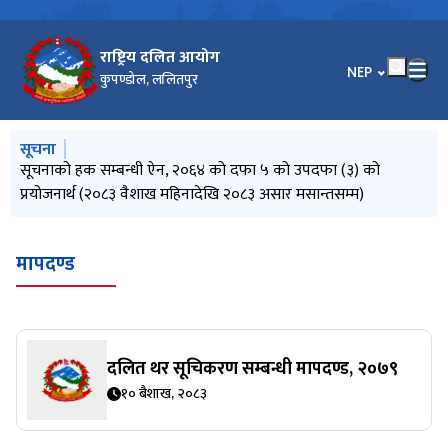
राष्ट्रिय दलित आयोग
भाषा चयन गर्नुहोस
NEP
कुपण्डोल, ललितपुर
मुख्य नेभिगेसनमा जानुहोस्
सूचना
लेख रचना उपलब्ध गराउने सम्बन्धी सूचना
सूचनाको हक सम्बन्धी ऐन, २०६४ को दफा ५ को उपदफा (३) को
जातीय छुवाछूत तथा भेदभाव उन्मूलन दिवस, जेठ २१, २०८३ को सन्दर्भमा
सूचना प्रविधि विस्तारः दिगो विकासको आधार
प्रेस विज्ञप्ति (सिन्धुली घटनाबारे आयोगको ध्यानाकर्षण)
प्रयोजनार्थ (२०८३ वैशाख महिनादेखि २०८३ असार मसान्तसम्म)
आयोगको शुभकामना सन्देश
मापदण्ड
दलित थर सूचिकरण सम्बन्धी मापदण्ड, २०७९
१० बैशाख, २०८३