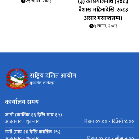
(३) को प्रयोजनार्थ (२०८३
२५ साउन, २०८३
वैशाख महिनादेखि २०८३
असार मसान्तसम्म)
५ साउन, २०८३
राष्ट्रिय दलित आयोग
कुपण्डोल, ललितपुर
कार्यालय समय
जाडो (कार्तिक १६ देखि माघ १५)
बिहान ०९:०० - दिउँसो ४:००
आइतवार - शुक्रवार
गर्मी (माघ १६ देखि कार्तिक १५)
बिहान ०९:०० - साँझ ५:००
आइतवार - शुक्रवार