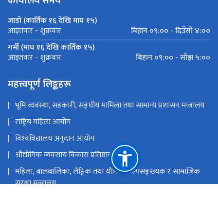
कार्यालय समय
जाडो (कार्तिक १६ देखि माघ १५)
बिहान ०९:०० - दिउँसो ४:००
आइतवार - शुक्रवार
गर्मी (माघ १६ देखि कार्तिक १५)
बिहान ०९:०० - साँझ ५:००
आइतवार - शुक्रवार
महत्त्वपूर्ण लिङ्कहरू
भूमि व्यवस्था, सहकारी, सङ्‍घीय मामिला तथा सामान्य प्रशासन मन्त्रालय
राष्ट्रिय महिला आयोग
विश्‍वविद्यालय अनुदान आयोग
औद्योगिक व्यवसाय विकास प्रतिष्ठान
महिला, बालबालिका, लैङ्गिक तथा यौनिक अल्पसङ्‍ख्‍यक र सामाजिक
सुरक्षा मन्त्रालय
राष्ट्रिय प्राकृतिक स्रोत तथा वित्त आयोग