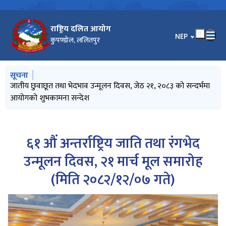
राष्ट्रिय दलित आयोग
भाषा चयन गर्नुहोस
NEP
कुपण्डोल, ललितपुर
मुख्य नेभिगेसनमा जानुहोस्
सूचना
सूचनाको हक सम्बन्धी ऐन, २०६४ को दफा ५ को उपदफा (३) को
जातीय छुवाछूत तथा भेदभाव उन्मूलन दिवस, जेठ २१, २०८३ को सन्दर्भमा
सूचना प्रविधि विस्तारः दिगो विकासको आधार
प्रेस विज्ञप्ति (सिन्धुली घटनाबारे आयोगको ध्यानाकर्षण)
उच्च शिक्षामा छात्रवृत्तिका लागि आवेदन फाराम भर्ने सम्बन्धी विश्‍वविद्यालय
प्रयोजनार्थ (२०८३ वैशाख महिनादेखि २०८३ असार मसान्तसम्म)
आयोगको शुभकामना सन्देश
अनुदान आयोगको सूचना
६१ औं अन्तर्राष्ट्रिय जाति तथा रंगभेद
उन्मूलन दिवस, २१ मार्च मूल समारोह
(मिति २०८२/१२/०७ गते)