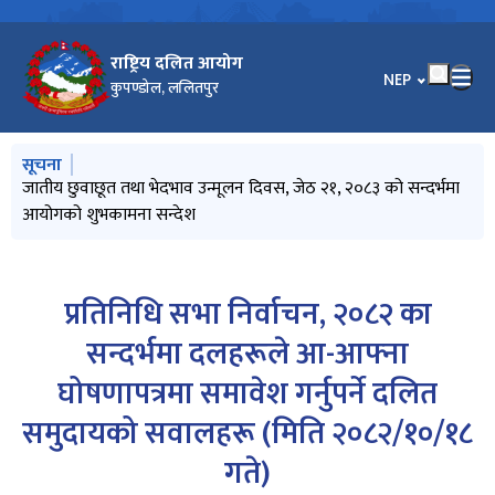
राष्ट्रिय दलित आयोग
भाषा चयन गर्नुहोस
NEP
कुपण्डोल, ललितपुर
मुख्य नेभिगेसनमा जानुहोस्
सूचना
सूचनाको हक सम्बन्धी ऐन, २०६४ को दफा ५ को उपदफा (३) को
जातीय छुवाछूत तथा भेदभाव उन्मूलन दिवस, जेठ २१, २०८३ को सन्दर्भमा
सूचना प्रविधि विस्तारः दिगो विकासको आधार
प्रेस विज्ञप्ति (सिन्धुली घटनाबारे आयोगको ध्यानाकर्षण)
उच्च शिक्षामा छात्रवृत्तिका लागि आवेदन फाराम भर्ने सम्बन्धी विश्‍वविद्यालय
प्रयोजनार्थ (२०८३ वैशाख महिनादेखि २०८३ असार मसान्तसम्म)
आयोगको शुभकामना सन्देश
अनुदान आयोगको सूचना
प्रतिनिधि सभा निर्वाचन, २०८२ का
सन्दर्भमा दलहरूले आ-आफ्ना
घोषणापत्रमा समावेश गर्नुपर्ने दलित
समुदायको सवालहरू (मिति २०८२/१०/१८
गते)