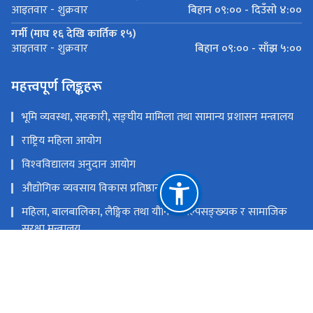
बिहान ०९:०० - दिउँसो ४:००
आइतवार - शुक्रवार
गर्मी (माघ १६ देखि कार्तिक १५)
बिहान ०९:०० - साँझ ५:००
आइतवार - शुक्रवार
महत्त्वपूर्ण लिङ्कहरू
भूमि व्यवस्था, सहकारी, सङ्‍घीय मामिला तथा सामान्य प्रशासन मन्त्रालय
राष्ट्रिय महिला आयोग
विश्‍वविद्यालय अनुदान आयोग
औद्योगिक व्यवसाय विकास प्रतिष्ठान
महिला, बालबालिका, लैङ्गिक तथा यौनिक अल्पसङ्‍ख्‍यक र सामाजिक
सुरक्षा मन्त्रालय
राष्ट्रिय प्राकृतिक स्रोत तथा वित्त आयोग
कुपण्डोल, ललितपुर
info@ndc.gov.np