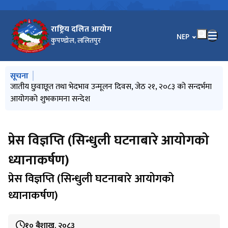
राष्ट्रिय दलित आयोग
भाषा चयन गर्नुहोस
NEP
कुपण्डोल, ललितपुर
मुख्य नेभिगेसनमा जानुहोस्
सूचना
सूचनाको हक सम्बन्धी ऐन, २०६४ को दफा ५ को उपदफा (३) को
जातीय छुवाछूत तथा भेदभाव उन्मूलन दिवस, जेठ २१, २०८३ को सन्दर्भमा
सूचना प्रविधि विस्तारः दिगो विकासको आधार
प्रेस विज्ञप्ति (सिन्धुली घटनाबारे आयोगको ध्यानाकर्षण)
उच्च शिक्षामा छात्रवृत्तिका लागि आवेदन फाराम भर्ने सम्बन्धी विश्‍वविद्यालय
प्रयोजनार्थ (२०८३ वैशाख महिनादेखि २०८३ असार मसान्तसम्म)
आयोगको शुभकामना सन्देश
अनुदान आयोगको सूचना
प्रेस विज्ञप्ति (सिन्धुली घटनाबारे आयोगको
ध्यानाकर्षण)
प्रेस विज्ञप्ति (सिन्धुली घटनाबारे आयोगको
ध्यानाकर्षण)
१० बैशाख, २०८३